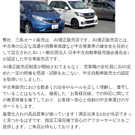
弊社、三島オート販売は、JU適正販売店です。JU適正販売店とは、
中古車の公正な流通や消費者保護など中古車業界の健全化を目的と
して設立されたJU（一般社団法人 日本中古自動車販売協会連合会）
が認定した中古車販売店です。
JU適正販売店制度が開始されてまもなく、営業職の全社員にJUの定
めた一定の研修を受講・試験をおこない、中古自動車販売士の認定
を取得いたしました。
中古車販売における数多くの法令やルールを正しく理解し、遵守し
ていることはもちろん、徹底した「お客様目線」での対応に関して
の教育研修を修了しており、お客様へ安心と信頼の中古車選びのサ
ポートをします。
厳選仕入れの高品質車が揃っています！満足出来る1台が当店できっ
と見つかるはずです。指定工場完備で安心のアフターサービスをご
提供します。ご来店お待ちしております。