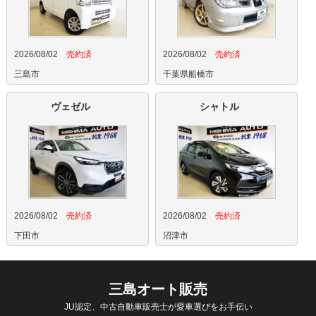
2026/08/02
売約済
2026/08/02
売約済
三島市
千葉県船橋市
ヴェゼル
シャトル
2026/08/02
売約済
2026/08/02
売約済
下田市
沼津市
三島オート販売
JU認定、中古自動車販売士が愛車選びをお手伝い