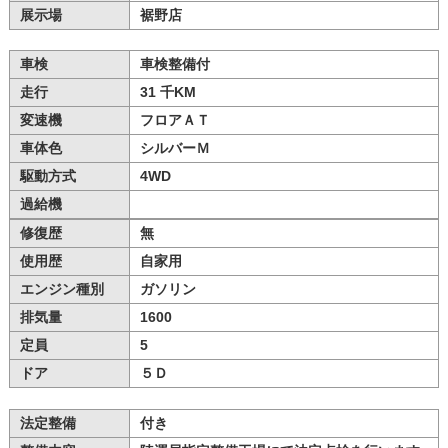
展示場
裾野店
車検
車検整備付
走行
31 千KM
変速機
フロアＡＴ
車体色
シルバーＭ
駆動方式
4WD
過給機
修復歴
無
使用歴
自家用
エンジン種別
ガソリン
排気量
1600
定員
5
ドア
５Ｄ
法定整備
付き