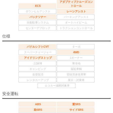
アダプティブクルーズコン
ECS
トロール
ダウンヒルアシスト
レーンアシスト
バックソナー
パーキングアシスト
自動駐車システム
オートハイビーム
センターデフロック
トラクションコントロール
仕様
パドルシフトCVT
ターボ
スーパーチャージャー
4WD
アイドリングストップ
1オーナー
記録簿
寒冷地
キャンピング
福祉車輌
全塗装済
登録済未使用車
レンタカーアップ
展示・試乗車
エコカー減税対象車
安全運転
ABS
運SRS
助SRS
サイドSRS