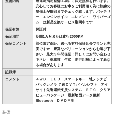
整備内容
陸運局指定整備工場にて法定点検を行います。
安心してお客様にお車をご利用頂く為に熟練の
整備士が細部までチェック致します。バッテリ
ー エンジンオイル エレメント ワイパーゴ
ム は新品交換サービス期間中です
保証有無
保証付
保証期間
期間1カ月または走行2000KM
保証コメント
部位限定保証。選べる有料保証延長プランも充
実です☆ 豊富なバリエーションからお選び下
さい 最大３年間保証！詳しくはお問い合わせ
下さい ※車種 年式 走行距離によって異な
る場合があります
記録簿
コメント
４ＷＤ ＬＥＤ スマートキー 地デジナビ
バックカメラ ７速ＣＶＴパドルシフト アイ
サイト先進運転支援システム ＥＴＣ クリア
ビューパッケージ 最新地図データ更新
Bluetooth ＤＶＤ再生
装備