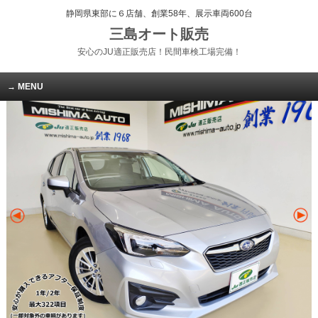
静岡県東部に６店舗、創業58年、展示車両600台
三島オート販売
安心のJU適正販売店！民間車検工場完備！
MENU