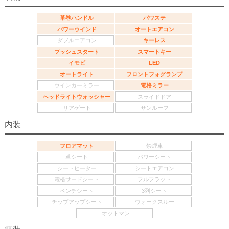
革巻ハンドル
パワステ
パワーウインド
オートエアコン
ダブルエアコン
キーレス
プッシュスタート
スマートキー
イモビ
LED
オートライト
フロントフォグランプ
ウインカーミラー
電格ミラー
ヘッドライトウォッシャー
スライドドア
リアゲート
サンルーフ
内装
フロアマット
禁煙車
革シート
パワーシート
シートヒーター
シートエアコン
電格サードシート
フルフラット
ベンチシート
3列シート
チップアップシート
ウォークスルー
オットマン