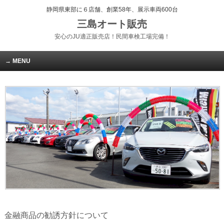
静岡県東部に６店舗、創業58年、展示車両600台
三島オート販売
安心のJU適正販売店！民間車検工場完備！
MENU
金融商品の勧誘方針について