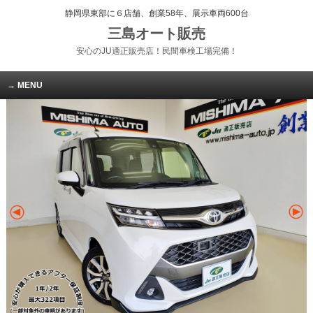
静岡県東部に６店舗、創業58年、展示車両600台
三島オート販売
安心のJU適正販売店！民間車検工場完備！
MENU