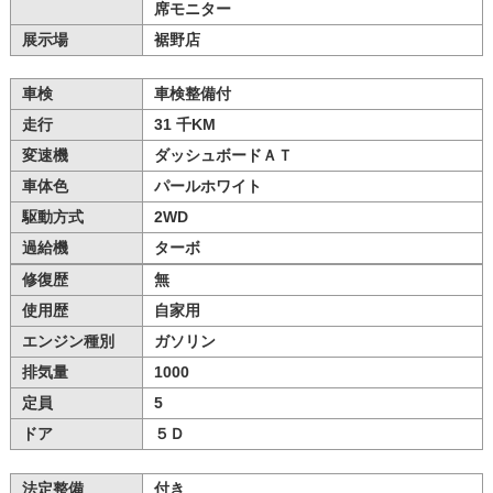
席モニター
展示場
裾野店
車検
車検整備付
走行
31 千KM
変速機
ダッシュボードＡＴ
車体色
パールホワイト
駆動方式
2WD
過給機
ターボ
修復歴
無
使用歴
自家用
エンジン種別
ガソリン
排気量
1000
定員
5
ドア
５Ｄ
法定整備
付き