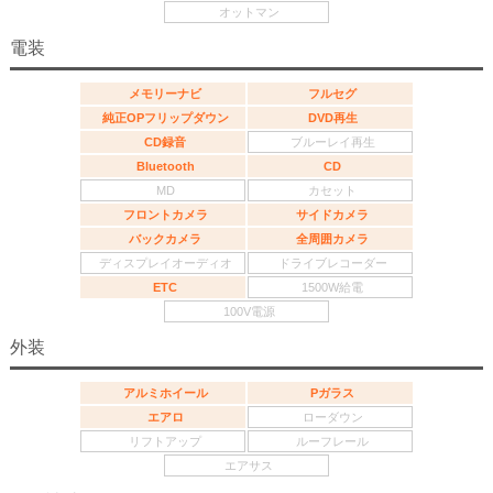
オットマン
電装
メモリーナビ
フルセグ
純正OPフリップダウン
DVD再生
CD録音
ブルーレイ再生
Bluetooth
CD
MD
カセット
フロントカメラ
サイドカメラ
バックカメラ
全周囲カメラ
ディスプレイオーディオ
ドライブレコーダー
ETC
1500W給電
100V電源
外装
アルミホイール
Pガラス
エアロ
ローダウン
リフトアップ
ルーフレール
エアサス