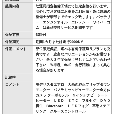
整備内容
陸運局指定整備工場にて法定点検を行います。
安心してお客様にお車をご利用頂く為に熟練の
整備士が細部までチェック致します。バッテリ
ー エンジンオイル エレメント ワイパーゴ
ム は新品交換サービス期間中です
保証有無
保証付
保証期間
期間1カ月または走行2000KM
保証コメント
部位限定保証。選べる有料保証延長プランも充
実です☆ 豊富なバリエーションからお選び下
さい 最大３年間保証！詳しくはお問い合わせ
下さい ※車種 年式 走行距離によって異な
る場合があります
記録簿
コメント
モデリスタエアロ 大画面純正フリップダウン
モニター パノラミックビューモニター全方位
カメラ ターボモデル ９インチナビ シート
ヒーター ＬＥＤ ＥＴＣ フルセグ ＤＶＤ
再生 Bluetooth ＬＥＤフォグ 革巻ステア
リング クルーズコントロール