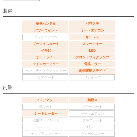
装備
革巻ハンドル
パワステ
パワーウインド
オートエアコン
ダブルエアコン
キーレス
プッシュスタート
スマートキー
イモビ
LED
オートライト
フロントフォグランプ
ウインカーミラー
電格ミラー
ヘッドライトウォッシャー
両側電動スライド
リアゲート
サンルーフ
内装
フロアマット
禁煙車
革シート
パワーシート
シートヒーター
シートエアコン
電格サードシート
フルフラット
ベンチシート
3列シート
チップアップシート
ウォークスルー