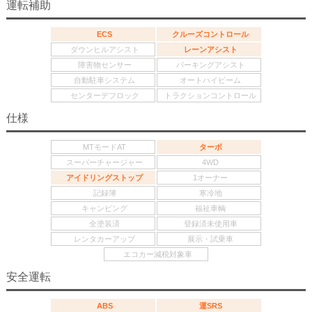
運転補助
ECS
クルーズコントロール
ダウンヒルアシスト
レーンアシスト
障害物センサー
パーキングアシスト
自動駐車システム
オートハイビーム
センターデフロック
トラクションコントロール
仕様
MTモードAT
ターボ
スーパーチャージャー
4WD
アイドリングストップ
1オーナー
記録簿
寒冷地
キャンピング
福祉車輌
全塗装済
登録済未使用車
レンタカーアップ
展示・試乗車
エコカー減税対象車
安全運転
ABS
運SRS