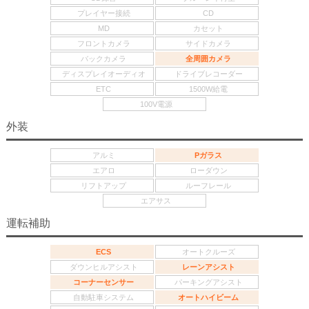
プレイヤー接続
CD
MD
カセット
フロントカメラ
サイドカメラ
バックカメラ
全周囲カメラ
ディスプレイオーディオ
ドライブレコーダー
ETC
1500W給電
100V電源
外装
アルミ
Pガラス
エアロ
ローダウン
リフトアップ
ルーフレール
エアサス
運転補助
ECS
オートクルーズ
ダウンヒルアシスト
レーンアシスト
コーナーセンサー
パーキングアシスト
自動駐車システム
オートハイビーム