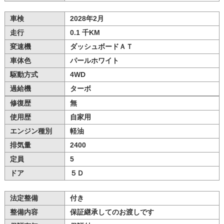
車検
2028年2月
走行
0.1 千KM
変速機
ダッシュボードＡＴ
車体色
パールホワイト
駆動方式
4WD
過給機
ターボ
修復歴
無
使用歴
自家用
エンジン種別
軽油
排気量
2400
定員
5
ドア
５Ｄ
法定整備
付き
整備内容
保証継承してのお渡しです