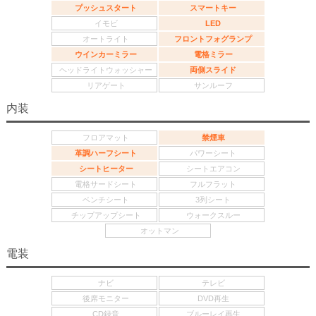
プッシュスタート
スマートキー
イモビ
LED
オートライト
フロントフォグランプ
ウインカーミラー
電格ミラー
ヘッドライトウォッシャー
両側スライド
リアゲート
サンルーフ
内装
フロアマット
禁煙車
革調ハーフシート
パワーシート
シートヒーター
シートエアコン
電格サードシート
フルフラット
ベンチシート
3列シート
チップアップシート
ウォークスルー
オットマン
電装
ナビ
テレビ
後席モニター
DVD再生
CD録音
ブルーレイ再生