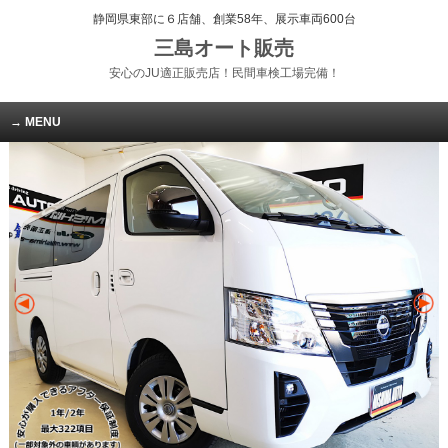
静岡県東部に６店舗、創業58年、展示車両600台
三島オート販売
安心のJU適正販売店！民間車検工場完備！
MENU