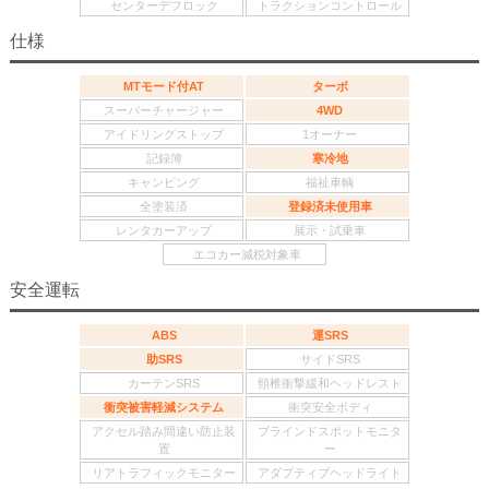
センターデフロック
トラクションコントロール
仕様
MTモード付AT
ターボ
スーパーチャージャー
4WD
アイドリングストップ
1オーナー
記録簿
寒冷地
キャンピング
福祉車輌
全塗装済
登録済未使用車
レンタカーアップ
展示・試乗車
エコカー減税対象車
安全運転
ABS
運SRS
助SRS
サイドSRS
カーテンSRS
頸椎衝撃緩和ヘッドレスト
衝突被害軽減システム
衝突安全ボディ
アクセル踏み間違い防止装
ブラインドスポットモニタ
置
ー
リアトラフィックモニター
アダプティブヘッドライト