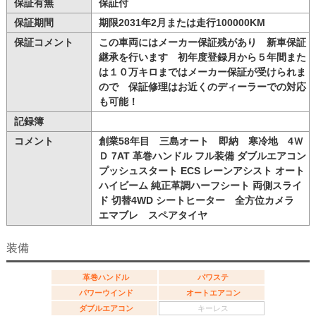
保証有無
保証付
保証期間
期限2031年2月または走行100000KM
保証コメント
この車両にはメーカー保証残があり 新車保証
継承を行います 初年度登録月から５年間また
は１０万キロまではメーカー保証が受けられま
ので 保証修理はお近くのディーラーでの対応
も可能！
記録簿
コメント
創業58年目 三島オート 即納 寒冷地 4Ｗ
Ｄ 7AT 革巻ハンドル フル装備 ダブルエアコン
プッシュスタート ECS レーンアシスト オート
ハイビーム 純正革調ハーフシート 両側スライ
ド 切替4WD シートヒーター 全方位カメラ
エマブレ スペアタイヤ
装備
革巻ハンドル
パワステ
パワーウインド
オートエアコン
ダブルエアコン
キーレス