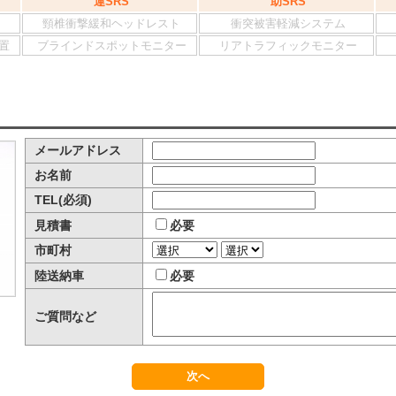
運SRS
助SRS
頸椎衝撃緩和ヘッドレスト
衝突被害軽減システム
置
ブラインドスポットモニター
リアトラフィックモニター
メールアドレス
お名前
TEL(必須)
見積書
必要
市町村
陸送納車
必要
ご質問など