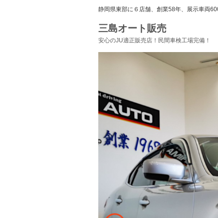
静岡県東部に６店舗、創業58年、展示車両60
三島オート販売
安心のJU適正販売店！民間車検工場完備！