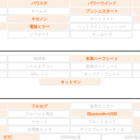
パワステ
パワーウインド
キーレス
プッシュスタート
キセノン
オートライト
電格ミラー
ヘッドライトウォッシャー
リアゲート
サンルーフ
禁煙車
本革ハーフシート
シートエアコン
電格サードシート
3列シート
チップアップシート
オットマン
フルセグ
後席モニター
ブルーレイ再生
Bluetooth+USB
カセット
フロントカメラ
全周囲カメラ
ディスプレイオーディオ
ETC
1500W給電
100V電