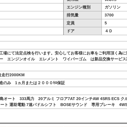
エンジン種別
ガソリン
排気量
3700
定員
5
ドア
４Ｄ
工場にて法定点検を行います。安心してお客様にお車をご利用頂く為に
ー エンジンオイル エレメント ワイパーゴム は新品交換サービス
走行2000KM
造のみ 1ヵ月または２０００ｷﾛ保証
島オート 333馬力 20アルミ フロア7AT 20インチAW 4SRS EC
ート 運助電動 7速パドルシフト BOSEサウンド 専用ブレーキ 4W