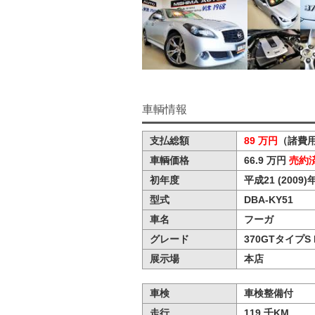
車輌情報
支払総額
89 万円
（諸費用
車輌価格
66.9 万円
売約
初年度
平成21 (2009)年
型式
DBA-KY51
車名
フーガ
グレード
370GTタイプS 
展示場
本店
車検
車検整備付
走行
119 千KM