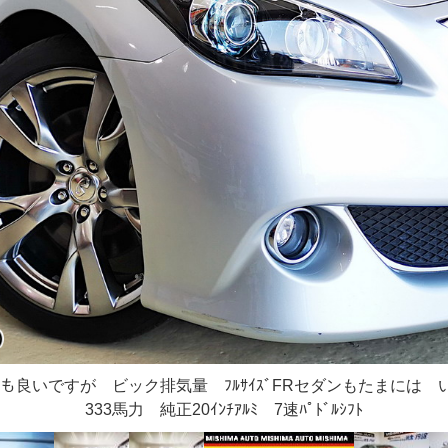
ｺｶｰも良いですが ビック排気量 ﾌﾙｻｲｽﾞFRセダンもたまに
333馬力 純正20ｲﾝﾁｱﾙﾐ 7速ﾊﾟﾄﾞﾙｼﾌﾄ