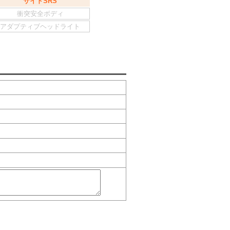
サイドSRS
衝突安全ボディ
アダプティブヘッドライト