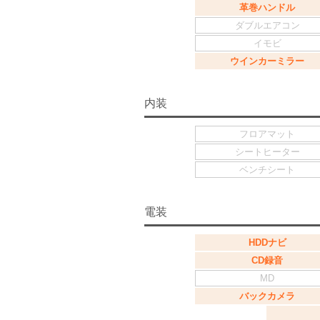
革巻ハンドル
ダブルエアコン
イモビ
ウインカーミラー
内装
フロアマット
シートヒーター
ベンチシート
電装
HDDナビ
CD録音
MD
バックカメラ