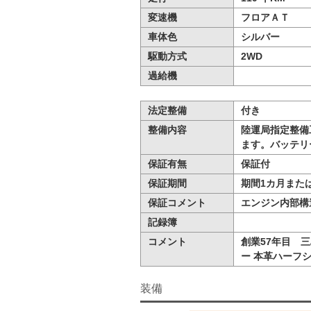
変速機
フロアＡＴ
車体色
シルバー
駆動方式
2WD
過給機
法定整備
付き
整備内容
陸運局指定整備
ます。バッテリ
保証有無
保証付
保証期間
期間1カ月または
保証コメント
エンジン内部構
記録簿
コメント
創業57年目 三
ー 本革ハーフシ
装備