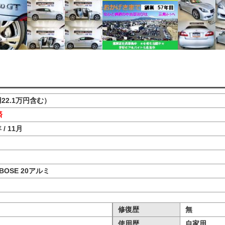
22.1万円含む）
済
 / 11月
BOSE 20アルミ
修復歴
無
使用歴
自家用