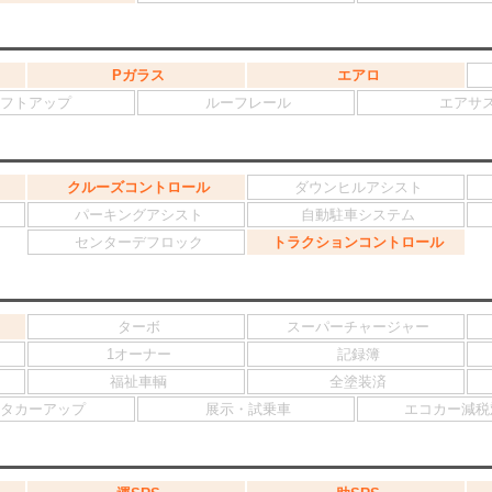
Pガラス
エアロ
フトアップ
ルーフレール
エアサ
クルーズコントロール
ダウンヒルアシスト
パーキングアシスト
自動駐車システム
センターデフロック
トラクションコントロール
ターボ
スーパーチャージャー
1オーナー
記録簿
福祉車輌
全塗装済
タカーアップ
展示・試乗車
エコカー減税