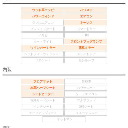
ウッド革コンビ
パワステ
パワーウインド
エアコン
ダブルエアコン
キーレス
プッシュスタート
スマートキー
イモビ
HID
オートライト
フロントフォグランプ
ウインカーミラー
電格ミラー
ヘッドライトウォッシャー
スライドドア
リアゲート
サンルーフ
内装
フロアマット
禁煙車
本革ハーフシート
パワーシート
シートヒーター
シートエアコン
電格サードシート
フルフラット
ベンチシート
3列シート
チップアップシート
ウォークスルー
オットマン