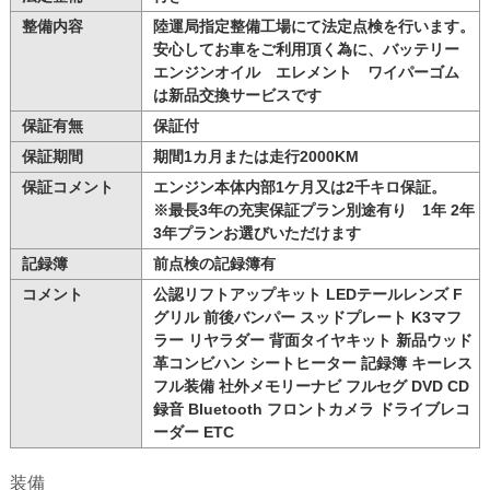
整備内容
陸運局指定整備工場にて法定点検を行います。
安心してお車をご利用頂く為に、バッテリー
エンジンオイル エレメント ワイパーゴム
は新品交換サービスです
保証有無
保証付
保証期間
期間1カ月または走行2000KM
保証コメント
エンジン本体内部1ケ月又は2千キロ保証。
※最長3年の充実保証プラン別途有り 1年 2年
3年プランお選びいただけます
記録簿
前点検の記録簿有
コメント
公認リフトアップキット LEDテールレンズ F
グリル 前後バンパー スッドプレート K3マフ
ラー リヤラダー 背面タイヤキット 新品ウッド
革コンビハン シートヒーター 記録簿 キーレス
フル装備 社外メモリーナビ フルセグ DVD CD
録音 Bluetooth フロントカメラ ドライブレコ
ーダー ETC
装備