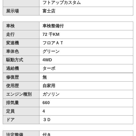
フトアップカスタム
展示場
富士店
車検
車検整備付
走行
72 千KM
変速機
フロアＡＴ
車体色
グリーン
駆動方式
4WD
過給機
ターボ
修復歴
無
使用歴
自家用
エンジン種別
ガソリン
排気量
660
定員
4
ドア
３Ｄ
法定整備
付き