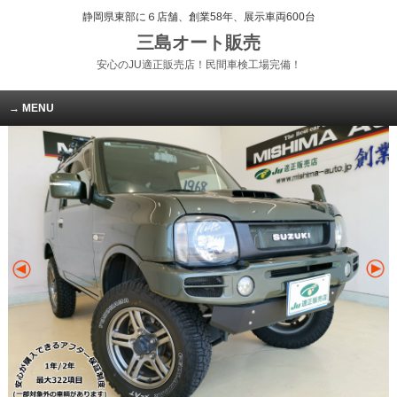
静岡県東部に６店舗、創業58年、展示車両600台
三島オート販売
安心のJU適正販売店！民間車検工場完備！
MENU