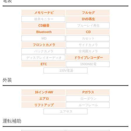
電装
メモリーナビ
フルセグ
後席モニター
DVD再生
CD録音
ブルーレイ再生
Bluetooth
CD
MD
カセット
フロントカメラ
サイドカメラ
バックカメラ
全周囲カメラ
ディスプレイオーディオ
ドライブレコーダー
ETC
1500W給電
100V電源
外装
16インチAW
Pガラス
エアロ
ローダウン
リフトアップ
ルーフレール
エアサス
運転補助