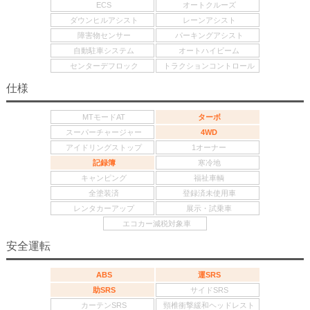
ECS
オートクルーズ
ダウンヒルアシスト
レーンアシスト
障害物センサー
パーキングアシスト
自動駐車システム
オートハイビーム
センターデフロック
トラクションコントロール
仕様
MTモードAT
ターボ
スーパーチャージャー
4WD
アイドリングストップ
1オーナー
記録簿
寒冷地
キャンピング
福祉車輌
全塗装済
登録済未使用車
レンタカーアップ
展示・試乗車
エコカー減税対象車
安全運転
ABS
運SRS
助SRS
サイドSRS
カーテンSRS
頸椎衝撃緩和ヘッドレスト