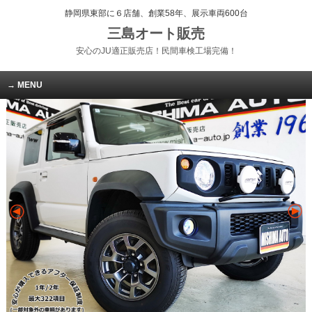
静岡県東部に６店舗、創業58年、展示車両600台
三島オート販売
安心のJU適正販売店！民間車検工場完備！
MENU