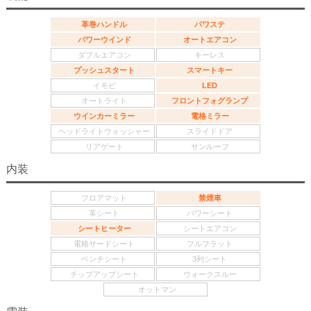
革巻ハンドル
パワステ
パワーウインド
オートエアコン
ダブルエアコン
キーレス
プッシュスタート
スマートキー
イモビ
LED
オートライト
フロントフォグランプ
ウインカーミラー
電格ミラー
ヘッドライトウォッシャー
スライドドア
リアゲート
サンルーフ
内装
フロアマット
禁煙車
革シート
パワーシート
シートヒーター
シートエアコン
電格サードシート
フルフラット
ベンチシート
3列シート
チップアップシート
ウォークスルー
オットマン