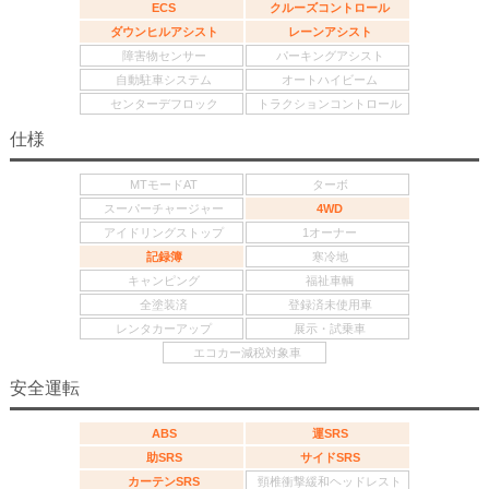
ECS
クルーズコントロール
ダウンヒルアシスト
レーンアシスト
障害物センサー
パーキングアシスト
自動駐車システム
オートハイビーム
センターデフロック
トラクションコントロール
仕様
MTモードAT
ターボ
スーパーチャージャー
4WD
アイドリングストップ
1オーナー
記録簿
寒冷地
キャンピング
福祉車輌
全塗装済
登録済未使用車
レンタカーアップ
展示・試乗車
エコカー減税対象車
安全運転
ABS
運SRS
助SRS
サイドSRS
カーテンSRS
頸椎衝撃緩和ヘッドレスト