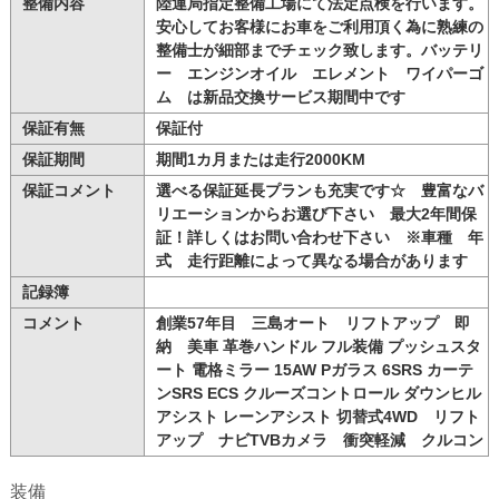
整備内容
陸運局指定整備工場にて法定点検を行います。
安心してお客様にお車をご利用頂く為に熟練の
整備士が細部までチェック致します。バッテリ
ー エンジンオイル エレメント ワイパーゴ
ム は新品交換サービス期間中です
保証有無
保証付
保証期間
期間1カ月または走行2000KM
保証コメント
選べる保証延長プランも充実です☆ 豊富なバ
リエーションからお選び下さい 最大2年間保
証！詳しくはお問い合わせ下さい ※車種 年
式 走行距離によって異なる場合があります
記録簿
コメント
創業57年目 三島オート リフトアップ 即
納 美車 革巻ハンドル フル装備 プッシュスタ
ート 電格ミラー 15AW Pガラス 6SRS カーテ
ンSRS ECS クルーズコントロール ダウンヒル
アシスト レーンアシスト 切替式4WD リフト
アップ ナビTVBカメラ 衝突軽減 クルコン
装備