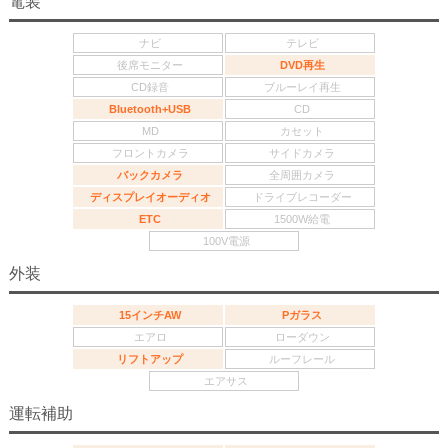
電装
ナビ
テレビ
後席モニター
DVD再生
CD録音
ブルーレイ再生
Bluetooth+USB
CD
MD
カセット
フロントカメラ
サイドカメラ
バックカメラ
全周囲カメラ
ディスプレイオーディオ
ドライブレコーダー
ETC
1500W給電
100V電源
外装
15インチAW
Pガラス
エアロ
ローダウン
リフトアップ
ルーフレール
エアサス
運転補助