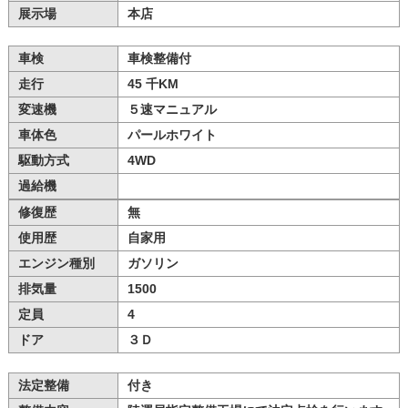
展示場
本店
車検
車検整備付
走行
45 千KM
変速機
５速マニュアル
車体色
パールホワイト
駆動方式
4WD
過給機
修復歴
無
使用歴
自家用
エンジン種別
ガソリン
排気量
1500
定員
4
ドア
３Ｄ
法定整備
付き