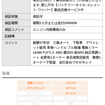
ます､更に只今【バッテリー･オイル･エレメン
ト･ワイパー】新品交換サービス中
保証有無
保証付
保証期間
期間1カ月または走行2000KM
保証コメント
エンジン内部構造のみ
記録簿
コメント
創業57年目 三島オート 下取車 アウトレ
ット販売 革巻ハンドル フル装備 電格ミラー
16AW Pガラス ABS 運SRS 助SRS 純正革調シ
ート 名変有1オーナー 来店者限定販売 禁煙1
オーナー下取提 走行多めですがキレイ
装備
革巻ハンドル
パワステ
パワーウインド
エアコン
ダブルエアコン
キーレス
プッシュスタート
スマートキー
イモビ
HID