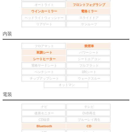
オートライト
フロントフォグランプ
ウインカーミラー
電格ミラー
ヘッドライトウォッシャー
スライドドア
リアゲート
サンルーフ
内装
フロアマット
禁煙車
革調シート
パワーシート
シートヒーター
シートエアコン
電格サードシート
フルフラット
ベンチシート
3列シート
チップアップシート
ウォークスルー
オットマン
電装
ナビ
テレビ
後席モニター
DVD再生
CD録音
ブルーレイ再生
Bluetooth
CD