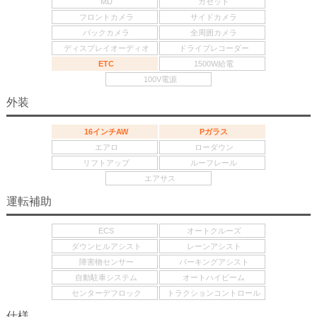
MD
カセット
フロントカメラ
サイドカメラ
バックカメラ
全周囲カメラ
ディスプレイオーディオ
ドライブレコーダー
ETC
1500W給電
100V電源
外装
16インチAW
Pガラス
エアロ
ローダウン
リフトアップ
ルーフレール
エアサス
運転補助
ECS
オートクルーズ
ダウンヒルアシスト
レーンアシスト
障害物センサー
パーキングアシスト
自動駐車システム
オートハイビーム
センターデフロック
トラクションコントロール
仕様