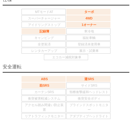
MTモードAT
ターボ
スーパーチャージャー
4WD
アイドリングストップ
1オーナー
記録簿
寒冷地
キャンピング
福祉車輌
全塗装済
登録済未使用車
レンタカーアップ
展示・試乗車
エコカー減税対象車
安全運転
ABS
運SRS
助SRS
サイドSRS
カーテンSRS
頸椎衝撃緩和ヘッドレスト
衝突被害軽減システム
衝突安全ボディ
アクセル踏み間違い防止装
ブラインドスポットモニタ
置
ー
リアトラフィックモニター
アダプティブヘッドライト