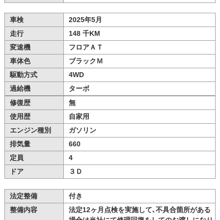
車検
2025年5月
走行
148 千KM
変速機
フロアＡＴ
車体色
ブラックＭ
駆動方式
4WD
過給機
ターボ
修復歴
無
使用歴
自家用
エンジン種別
ガソリン
排気量
660
定員
4
ドア
３Ｄ
法定整備
付き
整備内容
法定12ヶ月点検を実施して､不具合箇所がある
場合は当社にて修理回復をしてのお渡しになり