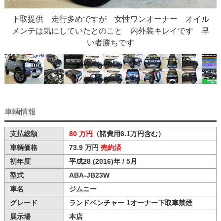
下取提供 走行多めですが 女性ワンオーナー オイル
メンテは気にしていたとのこと 内外装キレイです 早
い者勝ちです
車輌情報
支払総額
80 万円
（諸費用6.1万円含む）
車輌価格
73.9 万円
売約済
初年度
平成28 (2016)年 / 5月
型式
ABA-JB23W
車名
ジムニー
グレード
ランドベンチャー 1オーナー下取車禁煙
展示場
本店