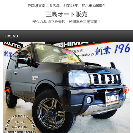
静岡県東部に６店舗、創業58年、展示車両600台
三島オート販売
安心のJU適正販売店！民間車検工場完備！
MENU