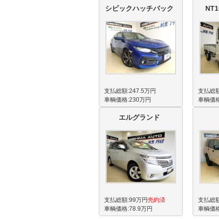
シビックハッチバック
NT
支払総額:247.5万円
支払総額
車輌価格:230万円
車輌価格
エルグランド
支払総額:99万円
売約済
支払総額
車輌価格:78.9万円
車輌価格