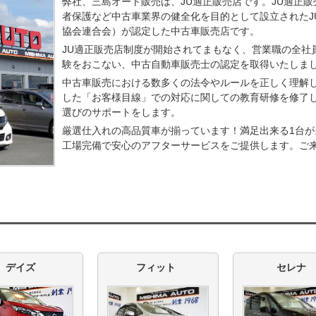
弊社、三島オート販売は、JU適正販売店です。JU適正
者保護など中古車業界の健全化を目的として設立されたJ
協会連合会）が認定した中古車販売店です。
JU適正販売店制度が開始されてまもなく、営業職の全社
験をおこない、中古自動車販売士の認定を取得いたしま
中古車販売における数多くの法令やルールを正しく理解
した「お客様目線」での対応に関しての教育研修を修了
選びのサポートをします。
厳選仕入れの高品質車が揃っています！満足出来る1台
工場完備で安心のアフターサービスをご提供します。ご
デイズ
フィット
セレナ