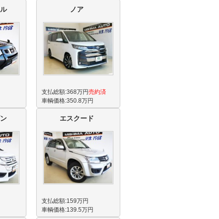
ル
ノア
支払総額:368万円
売約済
車輌価格:350.8万円
ン
エスクード
支払総額:159万円
車輌価格:139.5万円