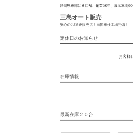
静岡県東部に６店舗、創業58年、展示車両60
三島オート販売
安心のJU適正販売店！民間車検工場完備！
定休日のお知らせ
お客様
在庫情報
最新在庫２０台